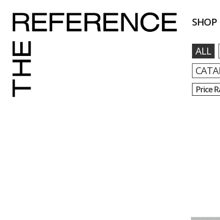
SHOP
ALL
CATA
Price 