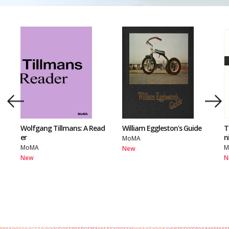
Wolfgang Tillmans: A Read
William Eggleston's Guide
T
er
n
MoMA
MoMA
M
New
New
N