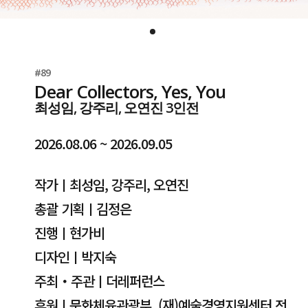
#89
Dear Collectors, Yes, You
최성임, 강주리, 오연진 3인전
2026.08.06 ~ 2026.09.05
작가ㅣ최성임, 강주리, 오연진
총괄 기획ㅣ김정은
진행ㅣ현가비
디자인ㅣ박지숙
주최・주관ㅣ더레퍼런스
후원ㅣ문화체육관광부, (재)예술경영지원센터 전