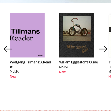
Wolfgang Tillmans: A Read
William Eggleston's Guide
T
er
n
MoMA
MoMA
M
New
New
N