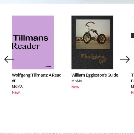
Wolfgang Tillmans: A Read
William Eggleston's Guide
T
er
n
MoMA
MoMA
M
New
New
N