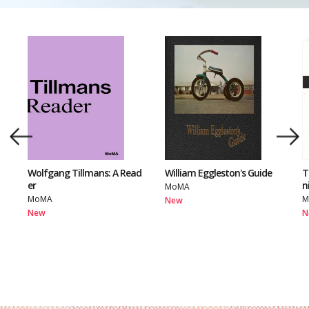
Wolfgang Tillmans: A Read
William Eggleston's Guide
T
er
n
MoMA
MoMA
M
New
New
N