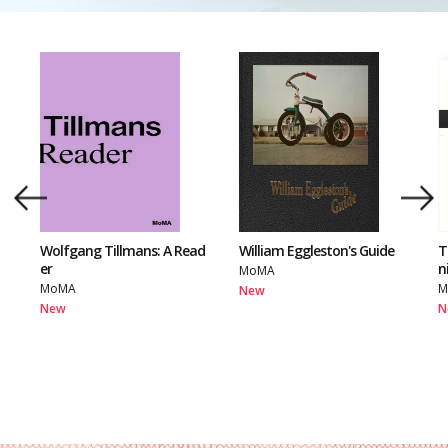
Wolfgang Tillmans: A Read
William Eggleston's Guide
T
er
n
MoMA
MoMA
M
New
New
N