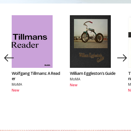
Wolfgang Tillmans: A Read
William Eggleston's Guide
T
er
n
MoMA
MoMA
M
New
New
N